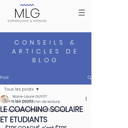
CONSEILS &
ARTICLES DE
BLOG
Post
Tous les posts
Marie-Laure GUYOT
Tous les posts
2 avr. 2023
2 min de lecture
LE COACHING SCOLAIRE
Préparation Mentale Étudiants
ET ETUDIANTS