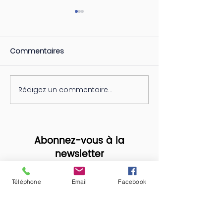
Commentaires
Rédigez un commentaire...
LE BIEN-ÊTRE A
Sophrologues,
rejoignez une aventure
Inspirante!
Abonnez-vous à la
newsletter
pour recevoir nos offres & nos
actualités en exclusivité !
Téléphone
Email
Facebook
En cochant cette case, j'accepte