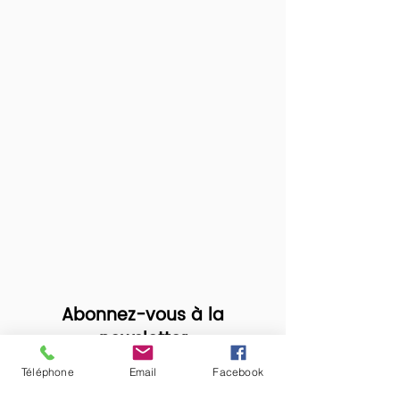
Abonnez-vous à la
newsletter
pour recevoir nos offres & nos
Téléphone
Email
Facebook
actualités en exclusivité !