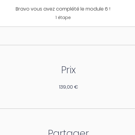
Bravo vous avez complété le module 6 !
.
1 étape
Prix
139,00 €
Partager