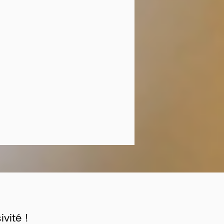
vité !