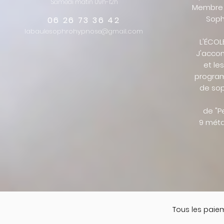
Samedi matin 09h-12h
Membre 
Soph
06 26 73 36 42
labaulesophrohypnose@gmail.com
L'ÉCOL
J'acco
et le
program
de sop
de "P
9 méta
Tous les paiem