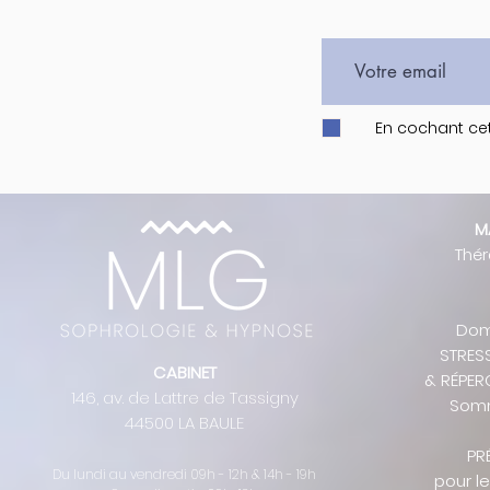
En cochant cet
M
Thé
Doma
STRES
CABINET
& RÉPER
146, av. de Lattre de Tassigny
Somm
44500 LA BAULE
PR
Du lundi au vendredi
09h - 12h & 14h - 19h
pour l