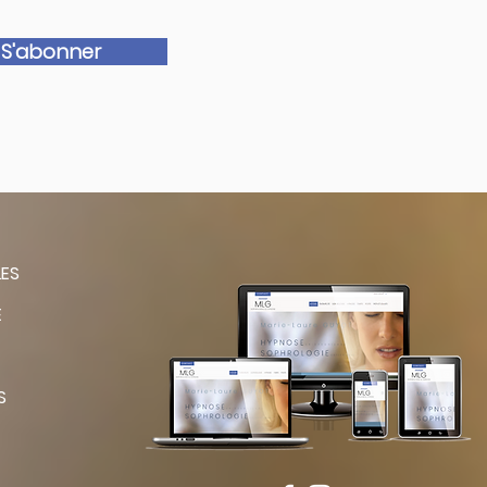
S'abonner
LES
E
S