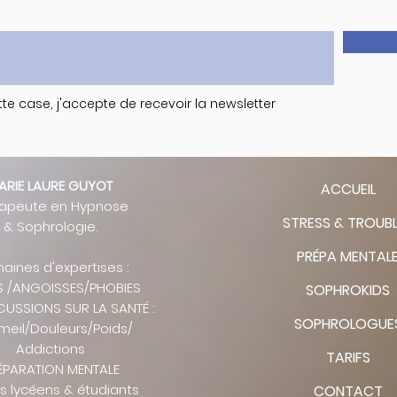
te case, j'accepte de recevoir la newsletter
ARIE LAURE GUYOT
ACCUEIL
rapeute en Hypnose
STRESS & TROUB
& Sophrologie.
PRÉPA MENTAL
ines d'expertises :
S /ANGOISSES/PHOBIES
SOPHROKIDS
CUSSIONS SUR LA SANTÉ :
SOPHROLOGUE
eil/Douleurs/Poids/
Addictions
TARIFS
ÉPARATION MENTALE
es lycéens & étudiants
CONTACT