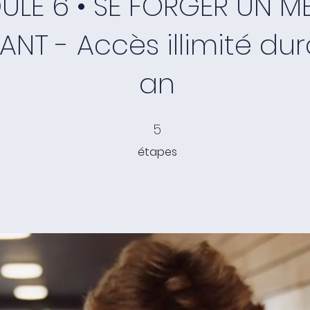
LE 6 • SE FORGER UN M
NT - Accès illimité dur
an
5 étapes
5
étapes