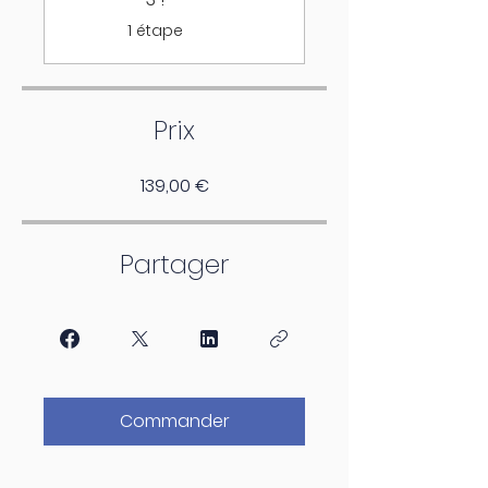
.
1 étape
Prix
139,00 €
Partager
Commander