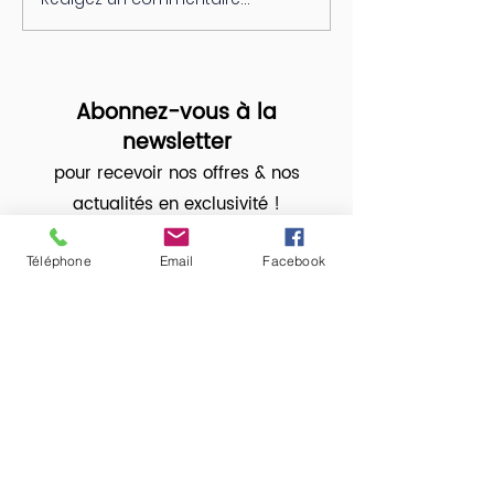
LE BIEN-ÊTRE A
Sophrologues,
rejoignez une aventure
Inspirante!
Abonnez-vous à la
newsletter
pour recevoir nos offres & nos
actualités en exclusivité !
Téléphone
Email
Facebook
En cochant cette case, j'accepte
de recevoir la newsletter
S'abonner