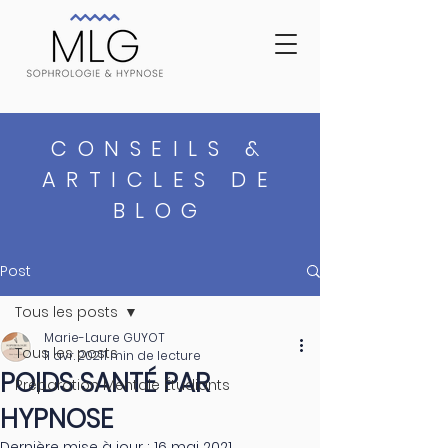
CONSEILS &
ARTICLES DE
BLOG
Post
Tous les posts
Marie-Laure GUYOT
Tous les posts
11 avr. 2021
1 min de lecture
POIDS SANTÉ PAR
Préparation Mentale Étudiants
HYPNOSE
Dernière mise à jour :
16 mai 2021