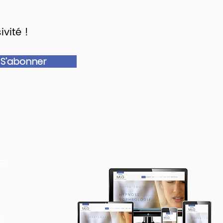
vité !
S'abonner
LES
E
S