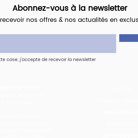
Abonnez-vous à la newsletter
recevoir nos offres & nos actualités en exclusi
te case, j'accepte de recevoir la newsletter
ARIE LAURE GUYOT
ACCUEIL
rapeute en Hypnose
STRESS & TROUB
& Sophrologie.
PRÉPA MENTAL
ines d'expertises :
S /ANGOISSES/PHOBIES
SOPHROKIDS
CUSSIONS SUR LA SANTÉ :
SOPHROLOGUE
eil/Douleurs/Poids/