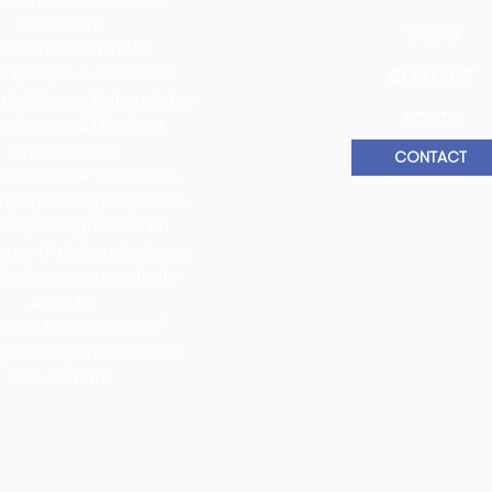
Addictions
TARIFS
ÉPARATION MENTALE
es lycéens & étudiants
CONTACT
du Réseau National des
POSTS
rologues à l'Ecole et
fondatrice de
CONTACT
E DES SUPER-POUVOIRS
mpagne les plus jeunes
s sophrologues sur un
me d' ateliers ludiques
hrologie pour enfants
AUTEURE
etits Miracles du Soir"
phores pour endormir
vos enfants