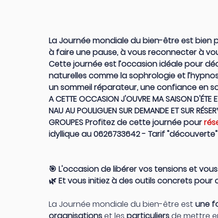
La Journée mondiale du bien-être est bien pl
à faire une pause, à vous reconnecter à vous
Cette journée est l’occasion idéale pour dé
naturelles comme la sophrologie et l’hypnose
un sommeil réparateur, une confiance en soi
A CETTE OCCASION J'OUVRE MA SAISON D'ÉTE E
NAU AU POULIGUEN SUR DEMANDE ET SUR RÉSERVA
GROUPES Profitez de cette journée pour 
rés
idyllique au 0626733642 - Tarif "découverte" L
🎯 L'occasion de libérer vos tensions et vous
🌿 Et vous initiez à des outils concrets pour 
La Journée mondiale du bien-être est 
une f
organisations
 et les 
particuliers
 de mettre e