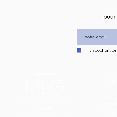
pour 
En cochant cet
M
Thé
Doma
STRES
CABINET
& RÉPER
146, av. de Lattre de Tassigny
Somm