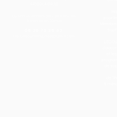
44500 LA BAULE
PR
Du lundi au vendredi
09h - 12h & 14h - 19h
pour l
Samedi matin 09h-12h
Membre 
Soph
06 26 73 36 42
labaulesophrohypnose@gmail.com
L'ÉCOL
J'acco
et le
program
de sop
de "P
9 méta