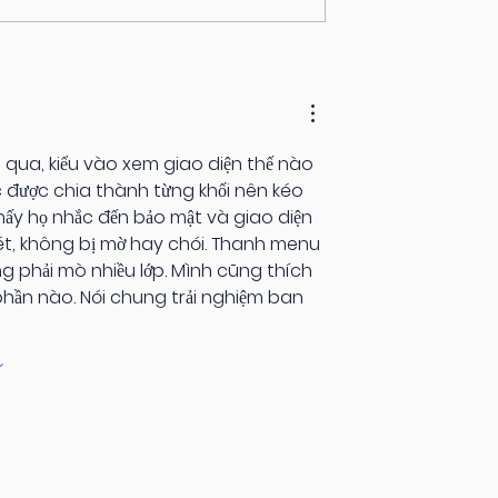
LE BIEN-ÊTRE AU TRAVAIL
es, rejoignez
re Inspirante!
i qua, kiểu vào xem giao diện thế nào 
c được chia thành từng khối nên kéo 
thấy họ nhắc đến bảo mật và giao diện 
nét, không bị mờ hay chói. Thanh menu 
g phải mò nhiều lớp. Mình cũng thích 
 phần nào. Nói chung trải nghiệm ban 