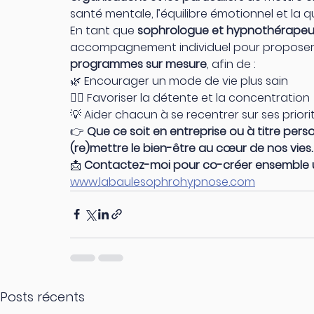
santé mentale, l’équilibre émotionnel et la qu
En tant que 
sophrologue et hypnothérapeu
accompagnement individuel pour proposer
programmes sur mesure
, afin de :
🌿 Encourager un mode de vie plus sain
🧘‍♀️ Favoriser la détente et la concentration
💡 Aider chacun à se recentrer sur ses priori
👉 
Que ce soit en entreprise ou à titre pers
(re)mettre le bien-être au cœur de nos vies.
📩 
Contactez-moi pour co-créer ensemble u
www.labaulesophrohypnose.com
Posts récents