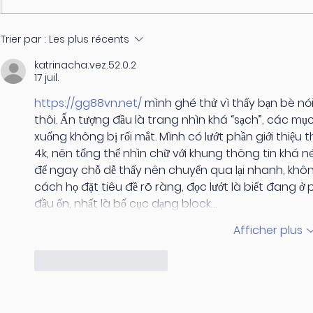
STRESS CHRONIQUE : AGIR
Sophrologu
Trier par :
Les plus récents
AVANT QU'IL NE SOIT TROP
une aventu
katrinacha.vez.52.0.2
TARD
17 juil.
https://gg88vn.net/
 mình ghé thử vì thấy bạn bè nó
thôi. Ấn tượng đầu là trang nhìn khá “sạch”, các mụ
xuống không bị rối mắt. Mình có lướt phần giới thiệu 
4k, nên tổng thể nhìn chữ với khung thông tin khá 
để ngay chỗ dễ thấy nên chuyển qua lại nhanh, khôn
cách họ đặt tiêu đề rõ ràng, đọc lướt là biết đang ở
đầu ổn, nhất là bố cục dạng block…
Afficher plus
J'aime
Répondre